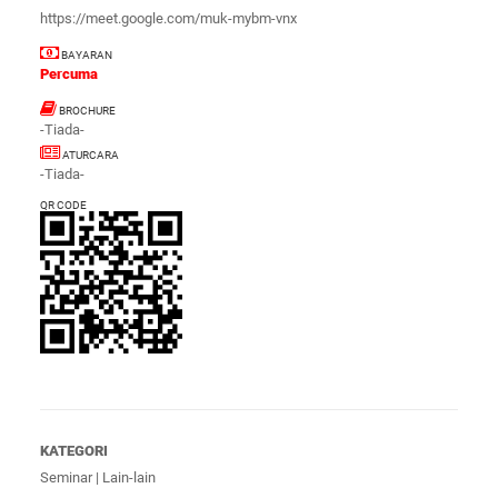
https://meet.google.com/muk-mybm-vnx
BAYARAN
Percuma
BROCHURE
-Tiada-
ATURCARA
-Tiada-
QR CODE
KATEGORI
Seminar | Lain-lain