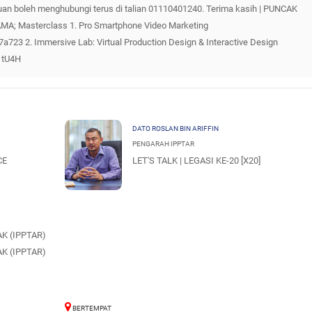
uan boleh menghubungi terus di talian 01110401240. Terima kasih | PUNCAK
; Masterclass 1. Pro Smartphone Video Marketing
723 2. Immersive Lab: Virtual Production Design & Interactive Design
1tU4H
DATO ROSLAN BIN ARIFFIN
PENGARAH IPPTAR
CE
LET'S TALK | LEGASI KE-20 [X20]
K (IPPTAR)
K (IPPTAR)
BERTEMPAT