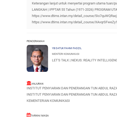
Keterangan lanjut untuk menyertai program utama tuan/p
LANGKAH | IPPTAR 55 Tahun (1971-2026) PROGRAM UTAMA
https://www.dtims.intan.my/detail_course/5Io7quWQRaq7a
https://www.dtims.intan.my/detail_course/XAvqrSFweZy
PENCERAMAH
YB DATUK FAHMI FADZIL
MENTERI KOMUNIKASI
LET'S TALK | NEXUS: REALITY INTELLIGEN
ANJURAN
INSTITUT PENYIARAN DAN PENERANGAN TUN ABDUL RAZA
INSTITUT PENYIARAN DAN PENERANGAN TUN ABDUL RAZA
KEMENTERIAN KOMUNIKASI
TARIKH/ MASA