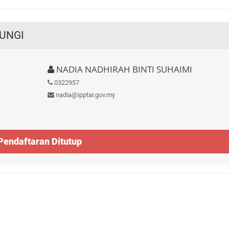
UNGI
NADIA NADHIRAH BINTI SUHAIMI
0322957
nadia@ipptar.gov.my
Pendaftaran Ditutup