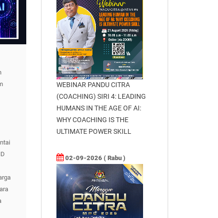
n
rm
WEBINAR PANDU CITRA
(COACHING) SIRI 4: LEADING
HUMANS IN THE AGE OF AI:
WHY COACHING IS THE
ULTIMATE POWER SKILL
ntai
ND
02-09-2026 ( Rabu )
arga
ara
a