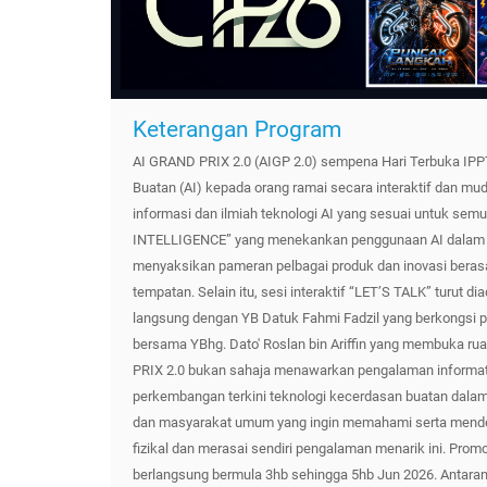
Keterangan Program
AI GRAND PRIX 2.0 (AIGP 2.0) sempena Hari Terbuka I
Buatan (AI) kepada orang ramai secara interaktif dan mud
informasi dan ilmiah teknologi AI yang sesuai untuk semu
INTELLIGENCE” yang menekankan penggunaan AI dalam keh
menyaksikan pameran pelbagai produk dan inovasi berasas
tempatan. Selain itu, sesi interaktif “LET’S TALK” turu
langsung dengan YB Datuk Fahmi Fadzil yang berkongsi p
bersama YBhg. Dato' Roslan bin Ariffin yang membuka r
PRIX 2.0 bukan sahaja menawarkan pengalaman informat
perkembangan terkini teknologi kecerdasan buatan dalam s
dan masyarakat umum yang ingin memahami serta mendeka
fizikal dan merasai sendiri pengalaman menarik ini. Pro
berlangsung bermula 3hb sehingga 5hb Jun 2026. Antar