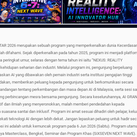
PPTAR 2026 merupakan sebuah program yang memperkenalkan dunia Kecerdasa
ah difahami. Sejak diperkenalkan pada tahun 2025, program ini menjadi platfo
a peringkat umur, selaras dengan tema tahun ini iaitu “NEXUS: REALITY
idupan seharian dan industri. Melalui program ini, pengunjung berpeluang
kan AI yang dibawakan oleh pemain industri serta institusi pengajian tinggi
t diadakan, memberikan peluang kepada pengunjung untuk berkomunikasi secara
andangan tentang perkembangan dan masa depan AI di Malaysia, serta sesi sa
uang perbincangan mesra bersama pengunjung. Secara keseluruhannya, AI GRA
if dan ilmiah yang menyeronokkan, malah memberi pendedahan kepada
uasana santai dan inklusif. Program ini amat sesuai dihadiri oleh pelajar, kelu
ti teknologi AI dengan lebih dekat. Jangan lepaskan peluang untuk hadir sec
mosi ini adalah untuk kemuncak program pada 6 Jun 2026 (Sabtu). Program utam
anya Masterclass, Bengkel, Seminar dan Program Khas (SiXSEVEN NEXT WAVE).