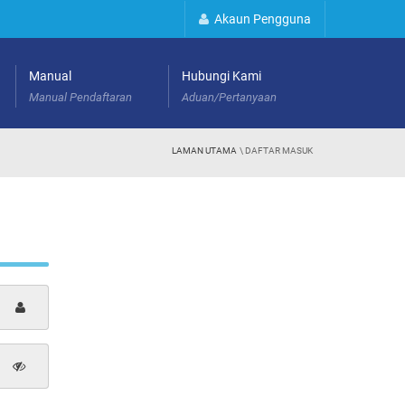
Akaun Pengguna
Manual
Hubungi Kami
Manual Pendaftaran
Aduan/Pertanyaan
LAMAN UTAMA
\ DAFTAR MASUK