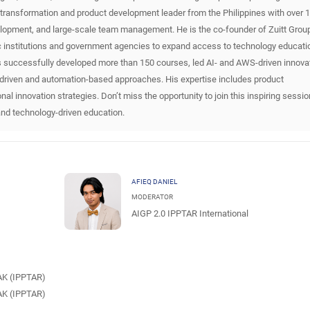
al transformation and product development leader from the Philippines with over 
elopment, and large-scale team management. He is the co-founder of Zuitt Group
c institutions and government agencies to expand access to technology educati
s successfully developed more than 150 courses, led AI- and AWS-driven innova
-driven and automation-based approaches. His expertise includes product
nal innovation strategies. Don’t miss the opportunity to join this inspiring sessi
n and technology-driven education.
AFIEQ DANIEL
MODERATOR
AIGP 2.0 IPPTAR International
K (IPPTAR)
K (IPPTAR)