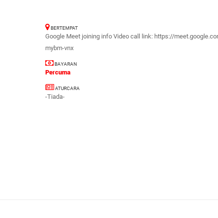
BERTEMPAT
Google Meet joining info Video call link: https://meet.google.
mybm-vnx
BAYARAN
Percuma
ATURCARA
-Tiada-