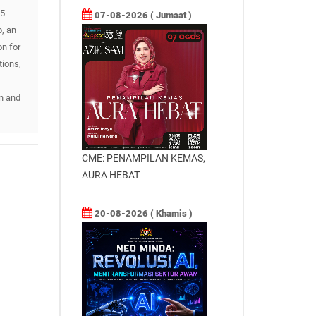
15
07-08-2026 ( Jumaat )
, an
on for
tions,
on and
CME: PENAMPILAN KEMAS,
AURA HEBAT
20-08-2026 ( Khamis )