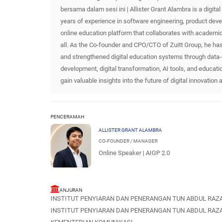
bersama dalam sesi ini | Allister Grant Alambra is a digit
years of experience in software engineering, product dev
online education platform that collaborates with academi
all. As the Co-founder and CPO/CTO of Zuitt Group, he ha
and strengthened digital education systems through data
development, digital transformation, AI tools, and educatio
gain valuable insights into the future of digital innovatio
PENCERAMAH
ALLISTER GRANT ALAMBRA
CO-FOUNDER / MANAGER
Online Speaker | AIGP 2.0
ANJURAN
INSTITUT PENYIARAN DAN PENERANGAN TUN ABDUL RAZA
INSTITUT PENYIARAN DAN PENERANGAN TUN ABDUL RAZA