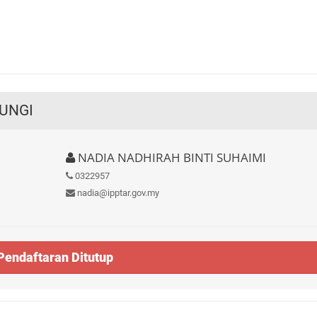
UNGI
NADIA NADHIRAH BINTI SUHAIMI
0322957
nadia@ipptar.gov.my
Pendaftaran Ditutup