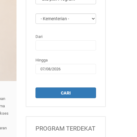
Dari
Hingga
CARI
man
ama
akses
PROGRAM TERDEKAT
aran